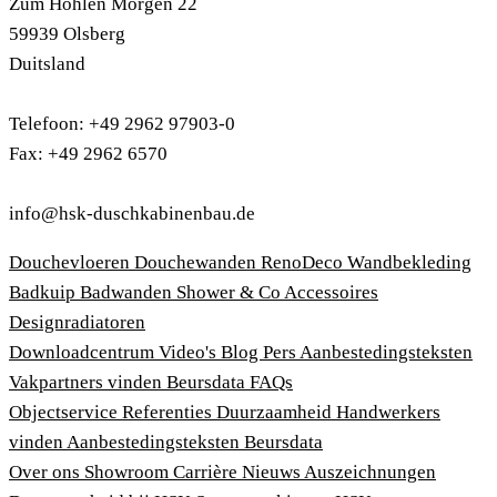
Zum Hohlen Morgen 22
59939 Olsberg
Duitsland
Telefoon: +49 2962 97903-0
Fax: +49 2962 6570
info@hsk-duschkabinenbau.de
Douchevloeren
Douchewanden
RenoDeco Wandbekleding
Badkuip
Badwanden
Shower & Co
Accessoires
Designradiatoren
Downloadcentrum
Video's
Blog
Pers
Aanbestedingsteksten
Vakpartners vinden
Beursdata
FAQs
Objectservice
Referenties
Duurzaamheid
Handwerkers
vinden
Aanbestedingsteksten
Beursdata
Over ons
Showroom
Carrière
Nieuws
Auszeichnungen