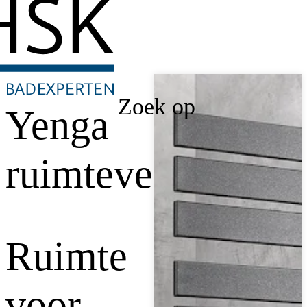
Zoek op
Yenga
ruimteverdeler
Ruimte
voor