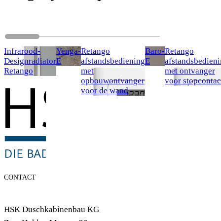
Infrarood-
Yenga-
Retango
Baro-
Retango
Designradiator
E
afstandsbediening
E
afstandsbedien
Retango
met
met ontvanger
opbouwontvanger
voor stopcontac
voor de wand
CONTACT
HSK Duschkabinenbau KG