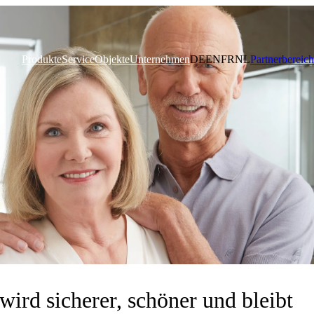
Produkte
Service
Objekte
Unternehmen
DE
EN
FR
NL
Partnerbereich
ird sicherer, schöner und bleibt