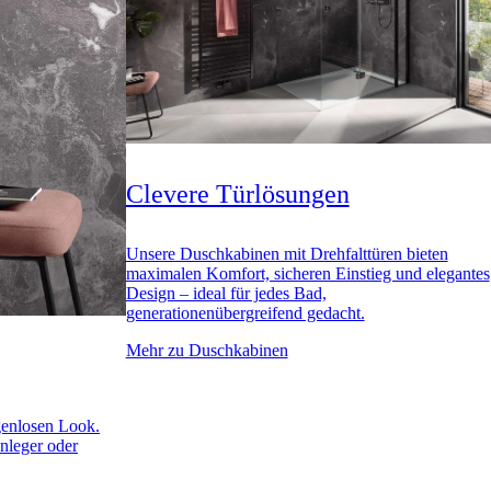
Clevere Türlösungen
Unsere Duschkabinen mit Drehfalttüren bieten
maximalen Komfort, sicheren Einstieg und elegantes
Design – ideal für jedes Bad,
generationenübergreifend gedacht.
Mehr zu Duschkabinen
enlosen Look.
nleger oder