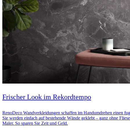
Frischer Look im Rekordtempo
RenoDeco Wandverkleidungen schaffen im Handumdrehen einen fug
Sie werden einfach auf bestehende Wände geklebt – ganz ohne Fliese
Maler. So sparen Sie Zeit und Geld.