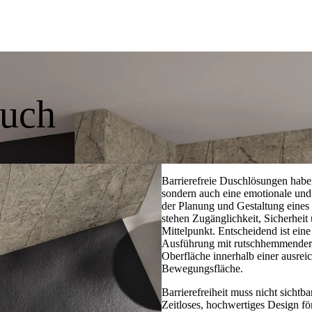
ruch
Barrierefreie Duschlösungen haben
sondern auch eine emotionale und
der Planung und Gestaltung eines 
stehen Zugänglichkeit, Sicherheit
Mittelpunkt. Entscheidend ist ein
Ausführung mit rutschhemmender 
Oberfläche innerhalb einer ausrei
Bewegungsfläche.
Barrierefreiheit muss nicht sichtb
Zeitloses, hochwertiges Design fö