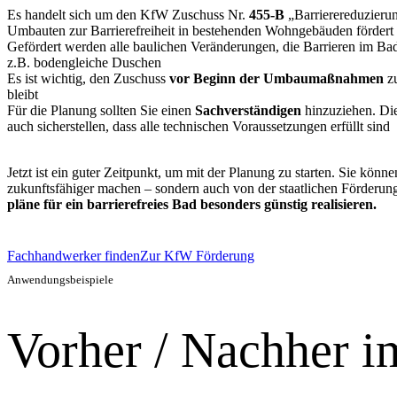
Es handelt sich um den KfW Zuschuss Nr.
455-B
„Barriere­reduzierun
Umbauten zur Barrierefreiheit in bestehenden Wohngebäuden fördert
Gefördert werden alle baulichen Veränderungen, die Barrieren im Ba
z.B. bodengleiche Duschen
Es ist wichtig, den Zuschuss
vor Beginn der Umbaumaßnahmen
zu
bleibt
Für die Planung sollten Sie einen
Sach­verständigen
hinzuziehen. Die
auch sicherstellen, dass alle technischen Voraussetzungen erfüllt sind
Jetzt ist ein guter Zeitpunkt, um mit der Planung zu starten. Sie könn
zukunftsfähiger machen – sondern auch von der staatlichen Förderung
pläne für ein barriere­freies Bad besonders günstig realisieren.
Fachhandwerker finden
Zur KfW Förderung
Anwendungsbeispiele
Vorher / Nachher i