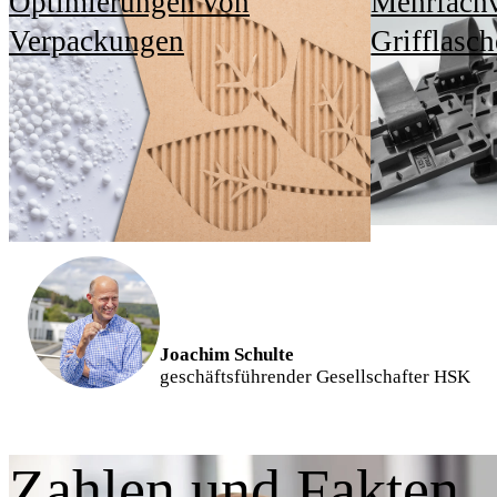
regelmäßig durchdachte und
Verpackungen
Grifflasc
vorausschauende Lösungen,
die Mensch und Natur
gleichermaßen zugute
kommen."
Joachim Schulte
geschäftsführender Gesellschafter HSK
Zahlen und Fakten