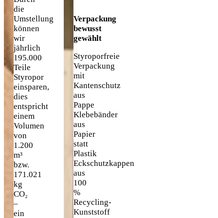
die
Umstellung
Verpackung
können
bewusst
wir
gewählt
jährlich
Styroporfreie
195.000
Verpackung
Teile
mit
Styropor
Kantenschutz
einsparen,
aus
dies
Pappe
entspricht
Klebebänder
einem
aus
Volumen
Papier
von
statt
1.200
Plastik
m³
Eckschutzkappen
bzw.
aus
171.021
100
kg
%
CO₂
Recycling-
–
Kunststoff
ein