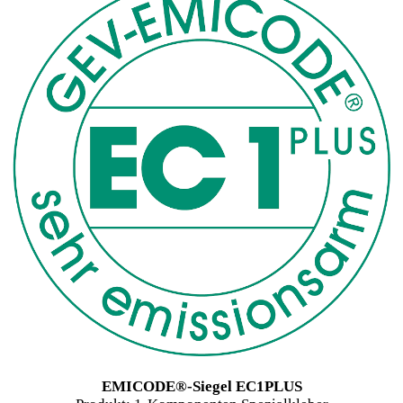
EMICODE®-Siegel EC1PLUS
Produkt: 1-Komponenten Spezialkleber